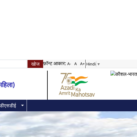
फ़ॉन्ट आकार:
A-
A
A+
Hindi
▼
(महिला)
रडीएसडीई