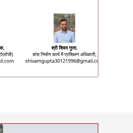
श्रीमती चेंगमे एम. मारक,
श्री शिवम 
प्रशिक्षण अधिकारी (कॉस्मेटोलॉजी)
बांस निर्माण कार्य में
n
chengme1430@gmail.com
shivamgupta3012