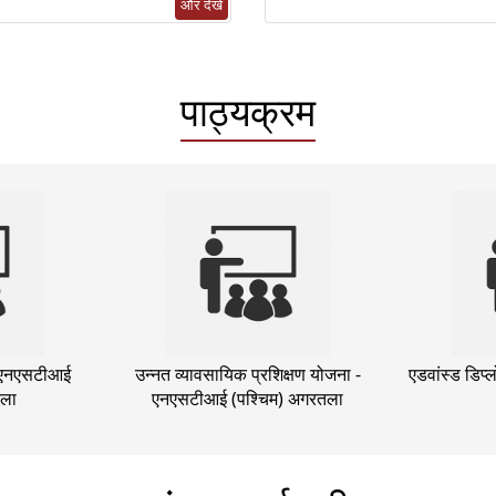
और देखें
पाठ्यक्रम
 - एनएसटीआई
उन्नत व्यावसायिक प्रशिक्षण योजना -
एडवांस्ड डिप
तला
एनएसटीआई (पश्चिम) अगरतला