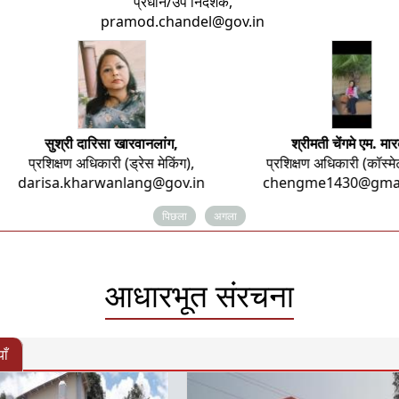
प्रधान/उप निदेशक,
pramod.chandel@gov.in
राकेश भानोथु,
सुश्री दारिसा खारवानलांग,
सहायक निदेशक,
प्रशिक्षण अधिकारी (ड्रेस मेकिंग),
kesh.bhantothu@gov.in
darisa.kharwanlang@gov.i
पिछला
अगला
आधारभूत संरचना
ाँ