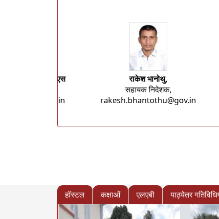
श्री. अमलान सेनापति, आईएसडीएस
आईएसडीएस, सहायक निदेशक
nstiw_agartala@dgt.gov.in
ra
हॉस्टल
कक्षाओं
एलएबी
पाठ्येतर गतिविधिय