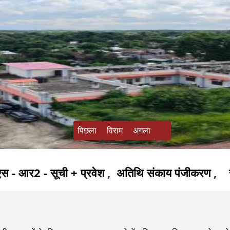
पिछला
विराम
अगला
सूची + प्रवेश
,
अतिथि संकाय पंजीकरण
,
सीआईटीएस स