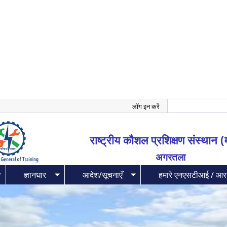
खोज
मुख्य
लॉग इन करें
सामग्री
पर
राष्ट्रीय कौशल प्रशिक्षण संस्थान 
जाएं
अगरतला
ज्ञानधार
आदेश/सूचनाएँ
हमारे एनएसटीआई / आ