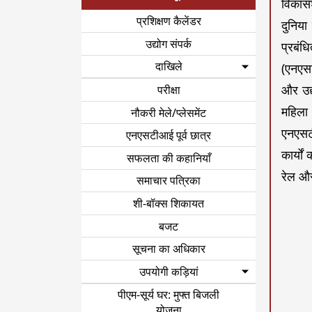
विकासश
प्रशिक्षण कैलेंडर
दुनिय
उद्योग संपर्क
प्रबंध
दाखिले
(एनएस
और उद्
परीक्षा
महिला 
नौकरी मेले/प्लेसमेंट
एनएसटी
एनएसटीआई पूर्व छात्र
कार्यो
सफलता की कहानियाँ
रेल और
समाचार पत्रिका
शी-बॉक्स शिकायत
बजट
सूचना का अधिकार
उपयोगी कड़ियां
पीएम-सूर्य घर: मुफ्त बिजली
योजना